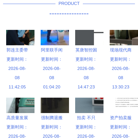
PRODUCT
----------------
郭连主委带
阿里联手闲
英唐智控困
现场现代商
队开展党员
更新时间：
鱼与拍卖，
更新时间：
更新时间：
境 控股权
店拍卖业务
更新时间：
走访活动，
2026-08-
复制下一个
2026-08-
质押风险与
2026-08-
平衡创新与
2026-08-
聚焦拍卖业
08
淘宝级奇
08
业绩雪崩的
08
传统的艺术
08
11:42:05
务发展
迹，在分享
01:04:20
双重打击
14:47:23
13:30:23
经济中崛起
高质量发展
强制腾退搬
拍卖 不只
资产拍卖服
更新时间：
调研行 生
更新时间：
迁 东莞一
是买卖，更
更新时间：
务供应商合
更新时间：
产一线看制
2026-08-
工厂171亩
2026-08-
是艺术与资
2026-08-
作合同协议
2026-08-