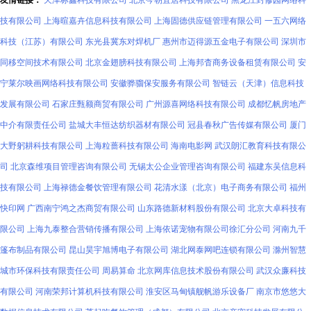
友情链接：
天津标鑫科技有限公司
北京今朝宜居科技有限公司
黑龙江封修园网络科
技有限公司
上海暄嘉卉信息科技有限公司
上海固德供应链管理有限公司
一五六网络
科技（江苏）有限公司
东光县冀东对焊机厂
惠州市迈得源五金电子有限公司
深圳市
同移空间技术有限公司
北京金翅膀科技有限公司
上海邦杳商务设备租赁有限公司
安
宁莱尔映画网络科技有限公司
安徽骅骝保安服务有限公司
智链云（天津）信息科技
发展有限公司
石家庄甄额商贸有限公司
广州源喜网络科技有限公司
成都忆帆房地产
中介有限责任公司
盐城大丰恒达纺织器材有限公司
冠县春秋广告传媒有限公司
厦门
大野躬耕科技有限公司
上海粒蔷科技有限公司
海南电影网
武汉朗汇教育科技有限公
司
北京森维项目管理咨询有限公司
无锡太公企业管理咨询有限公司
福建东吴信息科
技有限公司
上海禄德金餐饮管理有限公司
花清水漾（北京）电子商务有限公司
福州
快印网
广西南宁鸿之杰商贸有限公司
山东路德新材料股份有限公司
北京大卓科技有
限公司
上海九泰整合营销传播有限公司
上海依诺宠物有限公司徐汇分公司
河南九千
篷布制品有限公司
昆山昊宇旭博电子有限公司
湖北网泰网吧连锁有限公司
滁州智慧
城市环保科技有限责任公司
周易算命
北京网库信息技术股份有限公司
武汉众廉科技
有限公司
河南荣邦计算机科技有限公司
淮安区马甸镇舰帆游乐设备厂
南京市悠悠大