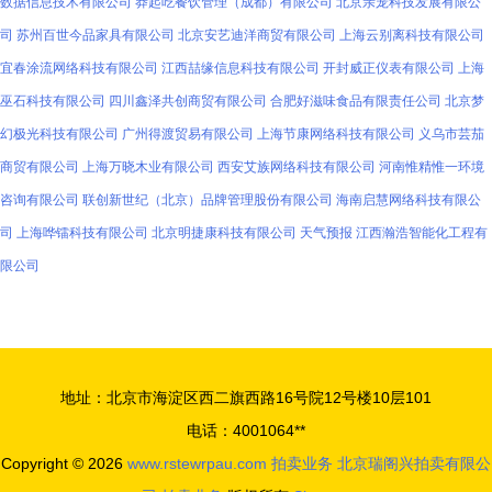
数据信息技术有限公司
莽起吃餐饮管理（成都）有限公司
北京亲宠科技发展有限公
司
苏州百世今品家具有限公司
北京安艺迪洋商贸有限公司
上海云别离科技有限公司
宜春涂流网络科技有限公司
江西喆缘信息科技有限公司
开封威正仪表有限公司
上海
巫石科技有限公司
四川鑫泽共创商贸有限公司
合肥好滋味食品有限责任公司
北京梦
幻极光科技有限公司
广州得渡贸易有限公司
上海节康网络科技有限公司
义乌市芸茄
商贸有限公司
上海万晓木业有限公司
西安艾族网络科技有限公司
河南惟精惟一环境
咨询有限公司
联创新世纪（北京）品牌管理股份有限公司
海南启慧网络科技有限公
司
上海哗镭科技有限公司
北京明捷康科技有限公司
天气预报
江西瀚浩智能化工程有
限公司
地址：北京市海淀区西二旗西路16号院12号楼10层101
电话：4001064**
Copyright © 2026
www.rstewrpau.com
拍卖业务
北京瑞阁兴拍卖有限公