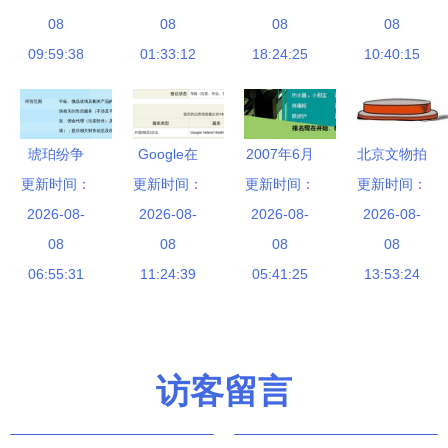
造企业智改
08
地拍卖后拒
08
本的共舞
08
书范本
08
数转网联拍
09:59:38
退场的法律
01:33:12
18:24:25
10:40:15
卖业务
与伦理反思
琥珀纷争
Google在
2007年6月
北京文物拍
——肖特玻
更新时间：
上海自贸区
更新时间：
15日房产拍
更新时间：
卖公司转让
更新时间：
2026-08-
璃的芯片
注册独资公
2026-08-
2026-08-
卖公告
价格及业务
2026-08-
08
司 Google
08
08
运营分析
08
06:55:31
Play入华更
11:24:39
05:41:25
13:53:24
进一步，但
拍卖业务前
景待考
访客留言