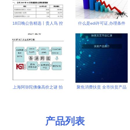
18日晚公告精选丨贵人鸟 控
什么是edi许可证,办理条件
股股东所持公司6 股份将被司
法拍卖
上海阿弥陀佛像高价之谜 拍
聚焦消费扶贫 全市扶贫产品
卖市场与志趣网现象解读
展销暨工作推进会将亮相泾
阳龙泉公社
产品列表